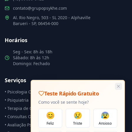
contato@grupopsykhe.com
Al. Rio Negro, 503 - SL 2020 - Alphaville
Barueri - SP, 06454-000
Horários
Seg - Sex: 8h às 18h
Sábado: 8h às 12h
Domingo: Fechado
Serviços
• Psicologia Clínica
Teste Rápido Gratuito
• Psiquiatria
Como você se sente hoje?
• Terapia de Casal
😊
😢
😰
• Consultas Online
Feliz
Triste
Ansioso
• Avaliação Psicológica